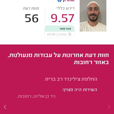
אהרון
דירוג כללי
חוות דעת
56
9.57
פנוי מחר
עודכן ב-09:38
חוות דעת אחרונות על עבודות מנעולנות,
באזור רחובות
החלפת צילינדר רב בריח.
תי
השירות היה מצוין!
שר
ניר בן אליהו, רחובות.
שח
שה
חש