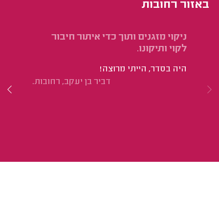
באזור רחובות
ניקוי מזגנים ותוך כדי איתור חיבור
יי
לקוי ותיקונו.
מי
היה בסדר, הייתי מרוצה!
הו
דביר בן יעקב, רחובות.
במ
אל
צו
ול
תי