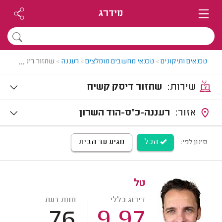
מידרג
...
טכנאים ותיקונים
>
טכנאי מחשבים מומלצים
>
רעננה
>
שחזור דיסק קשיח 
שירות:
שחזור דיסק קשיח
אזור:
רעננה-כ"ס-הוד השרון
הכל
מגיע עד הבית
סינון לפי:
טל
דירוג כללי
חוות דעת
76
9.97