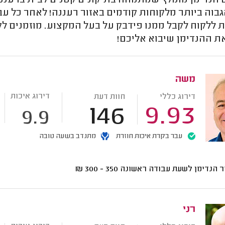
הנדימן מומלץ שמתמחה בתיקונים קטנים לבית ברעננה?
גבוה ביותר מלקוחות קודמים באזור רעננה! לאחר כל עב
ללקוח לקבל ממנו פידבק על בעל המקצוע. מוזמנים לק
ת ההנדימן שיבוא אליכם!
משה
דירוג איכות
דירוג כללי
חוות דעת
146
9.93
9.9
עבר בקרת איכות חוזרת
מתנדב בשעה טובה
ר הנדימן לשעת עבודה ראשונה
350 - 300
₪
רני