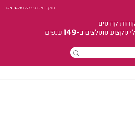
מוקד מידרג:
1-700-707-233
וחות קודמים
149
י מקצוע
מומלצים
ב-
ענפים