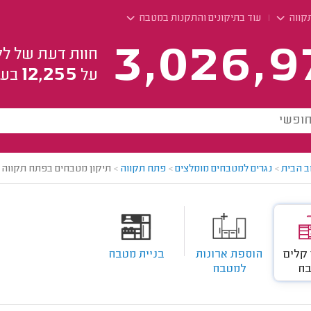
קווה
עוד בתיקונים והתקנות במטבח
3,026,9
חוות דעת של לק
12,255
על
בעל
ב הבית
>
נגרים למטבחים מומלצים
>
פתח תקווה
>
תיקון מטבחים בפתח תקווה
 קלים
הוספת ארונות
בניית מטבח
ח
למטבח