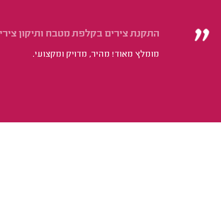
התקנת צירים בקלפת מטבח ותיקון צירים ב-2 דלתות 
מומלץ מאוד! מהיר, מדויק ומקצועי.