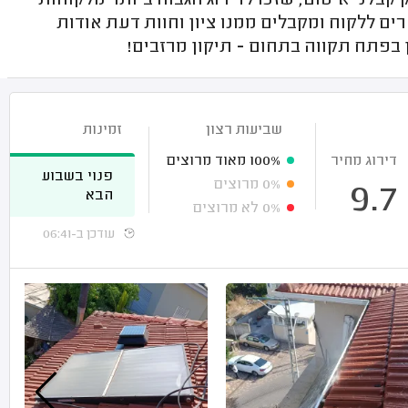
קבלני איטום, שזכו לדירוג הגבוה ביותר מלקוחות
ים ללקוח ומקבלים ממנו ציון וחוות דעת אודות
בפתח תקווה בתחום - תיקון מרזבים!
שביעות רצון
זמינות
דירוג מחיר
100%
מאוד מרוצים
פנוי בשבוע
0%
מרוצים
9.7
הבא
0%
לא מרוצים
עודכן ב-06:41