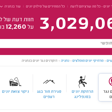
 יונים - כל מה שרציתם לדעת
כל המחירים של סילוק יונים
עוד בנתניה
3,029,0
חוות דעת של ל
12,260
על
בע
ים
>
מרחיקי יונים מומלצים
>
נתניה
>
דוקרנים נגד יונים בנתניה
 נגד
הרחקת יונים
סגירת חור בגג
ניקוי צואת יונים
ם
בסנפלינג
רעפים