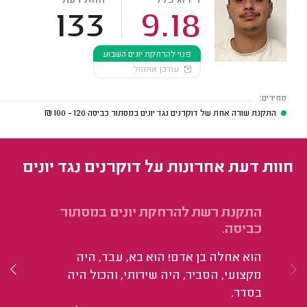
133
9.18
פנוי להרחקת יונים השבוע
עודכן אתמול
מחירים:
התקנת שורה אחת של דוקרנים נגד יונים במסתור כביסה
120 - 100
₪
חוות דעת אחרונות על דוקרנים נגד יונים
התקנת רשת להרחקת יונים במסתור
הת
כביסה.
בג
הוא אחלה בן אדם! הוא בא, עבד, היה
הו
מקצועי, הסביר, היה שירותי, והכול היה
מש
בסדר.