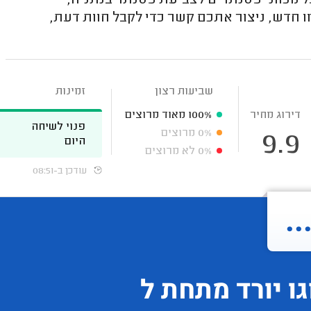
 מכווני פסנתרים לצביעת פסנתר בנתניה,
 חדש, ניצור אתכם קשר כדי לקבל חוות דעת,
שביעות רצון
זמינות
דירוג מחיר
100%
מאוד מרוצים
פנוי לשיחה
0%
מרוצים
9.9
היום
0%
לא מרוצים
עודכן ב-08:51
.
גו
יורד
מתחת ל