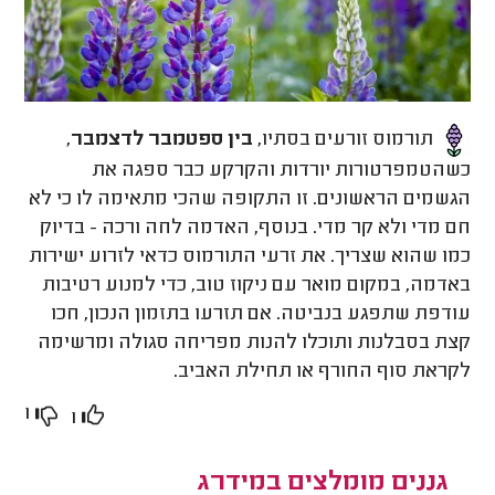
תורמוס זורעים בסתיו,
בין ספטמבר לדצמבר
,
כשהטמפרטורות יורדות והקרקע כבר ספגה את
הגשמים הראשונים. זו התקופה שהכי מתאימה לו כי לא
חם מדי ולא קר מדי. בנוסף, האדמה לחה ורכה - בדיוק
כמו שהוא שצריך. את זרעי התורמוס כדאי לזרוע ישירות
באדמה, במקום מואר עם ניקוז טוב, כדי למנוע רטיבות
עודפת שתפגע בנביטה. אם תזרעו בתזמון הנכון, חכו
קצת בסבלנות ותוכלו להנות מפריחה סגולה ומרשימה
לקראת סוף החורף או תחילת האביב.
1
1
גננים מומלצים במידרג