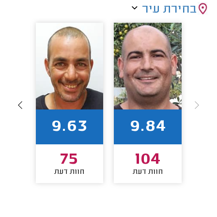
בחירת עיר
69
9.63
9.84
7
75
104
חוות דעת
חוות דעת
חו