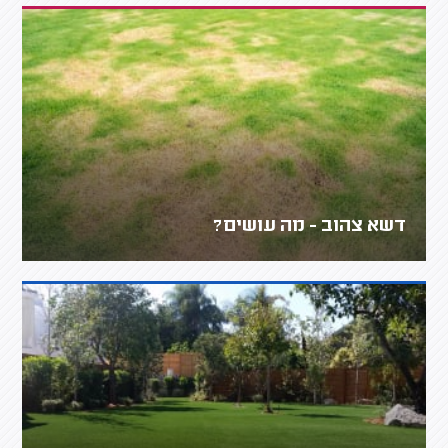
דשא צהוב - מה עושים?