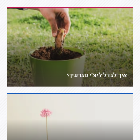
איך לגדל ליצ׳י מגרעין?