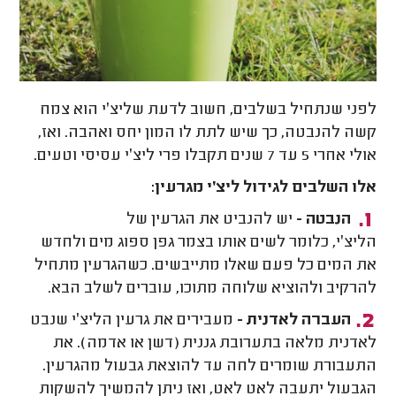
לפני שנתחיל בשלבים, חשוב לדעת שליצ׳י הוא צמח
קשה להנבטה, כך שיש לתת לו המון יחס ואהבה. ואז,
אולי אחרי 5 עד 7 שנים תקבלו פרי ליצ׳י עסיסי וטעים.
אלו השלבים לגידול ליצ׳י מגרעין:
הנבטה -
יש להנביט את הגרעין של
הליצ׳י, כלומר לשים אותו בצמר גפן ספוג מים ולחדש
את המים כל פעם שאלו מתייבשים. כשהגרעין מתחיל
להרקיב ולהוציא שלוחה מתוכו, עוברים לשלב הבא.
העברה לאדנית -
מעבירים את גרעין הליצ׳י שנבט
לאדנית מלאה בתערובת גננית (דשן או אדמה). את
התעבורת שומרים לחה עד להוצאת גבעול מהגרעין.
הגבעול יתעבה לאט לאט, ואז ניתן להמשיך להשקות