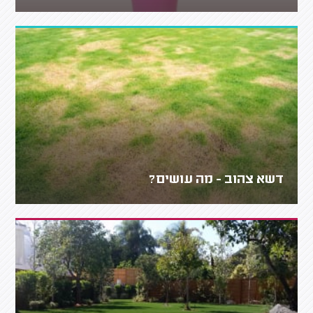
דשא צהוב - מה עושים?