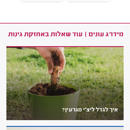
מידרג עונים | עוד שאלות באחזקת גינות
איך לגדל ליצ׳י מגרעין?