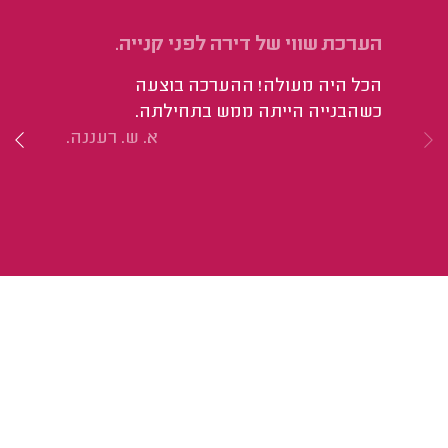
הערכת שווי של דירה לפני קנייה.
הע
הכל היה מעולה! ההערכה בוצעה
עפ
כשהבנייה הייתה ממש בתחילתה.
שו
א. ש. רעננה.
לד
בלו
חו
מע