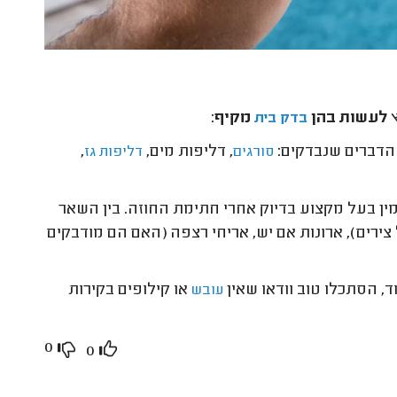
ץ
לעשות בהן
מקיף
:
בדק בית
 הדברים שנבדקים:
, דליפות מים,
,
סורגים
דליפות גז
ין בעל מקצוע בדיוק אחרי חתימת החוזה. בין השאר
 צירים), ארונות אם יש, אריחי רצפה (האם הם מודבקים
ד, הסתכלו טוב וודאו שאין
או קילופים בקירות
עובש
0
0