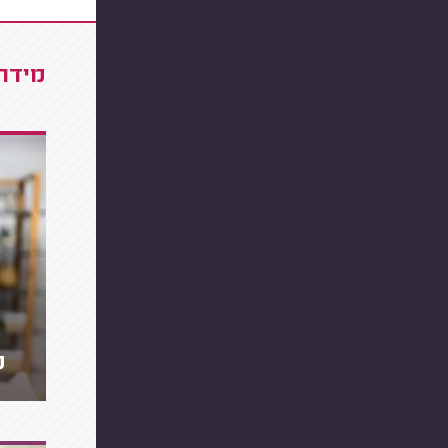
מידרג
מ