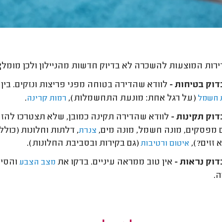
ירות המוצעות להשכרה לא בדיוק חדשות מהניילון ולכן מומל
דוק בטיחות -
לוודא שהדירה בטוחה מפני פריצות ונזקים. בין
(על רגל אחת: מונעת התחשמלות),
.
 חשמל
רמות קרינה
וק תקינות -
לוודא שהדירה תקינה כמובן, שלא תצטרכו להזמ
 מפסקים, מונה חשמל, מונה מים,
, דלתות וחלונות (כולל
צנרת
 זזים?),
(גם בקירות ובסביבת החלונות).
איטום
ורטיבות
וק נראות -
אין טוב ממראה עיניים. בדקו את
והסיו
מצב הצבע
.