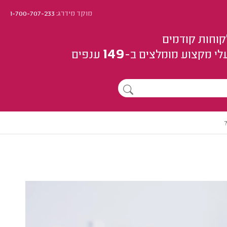
מוקד מידרג:
1-700-707-233
קוחות קודמים
149
לי מקצוע
מומלצים
ב-
ענפים