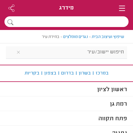
מידרג
שיפוץ ועיצוב הבית
>
נגרים מומלצים
>
בחירת עיר
ב
מרכז
|
ב
שרון
|
ב
דרום
|
ב
צפון
|
ב
קריות
ראשון לציון
רמת גן
פתח תקווה