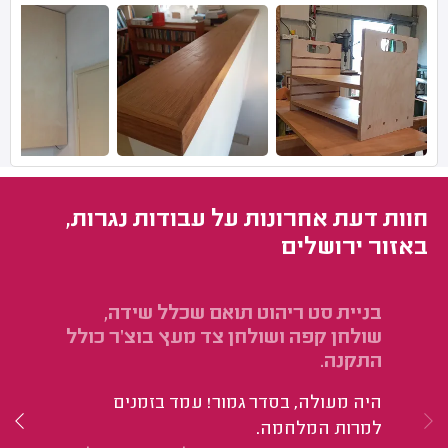
חוות דעת אחרונות על עבודות נגרות,
באזור ירושלים
בניית סט ריהוט תואם שכלל שידה,
יי
שולחן קפה ושולחן צד מעץ בוצ'ר כולל
למ
התקנה.
היה מעולה, בסדר גמור! עמד בזמנים
שה
למרות המלחמה.