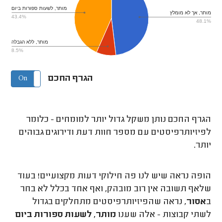
מותר, לשעות ספורות ביום
מותר, אך לא מומלץ
43.4%
48.1%
מותר, ללא הגבלה
8.5%
הגרף החכם
On
Off
הגרף החכם נותן משקל גדול יותר למומחים - כלומר
לפיזיותרפיסטים עם מספר חוות דעת ודירוגים גבוהים
יותר.
הופה נראה שיש לנו פה חילוקי דעות מקצועיים! בעוד
שלאף תשובה אין רוב מובהק, ואף אחד בכלל לא בחר
ב
אסור
, נראה שהפיזיותרפיסטים מתחלקים בגדול
לשתי קבוצות - אלה שענו
מותר, לשעות ספורות ביום