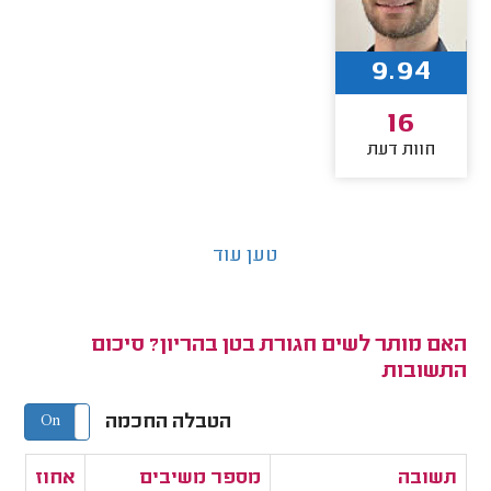
9.94
16
חוות דעת
טען עוד
האם מותר לשים חגורת בטן בהריון? סיכום
התשובות
הטבלה החכמה
On
Off
תשובה
מספר משיבים
אחוז