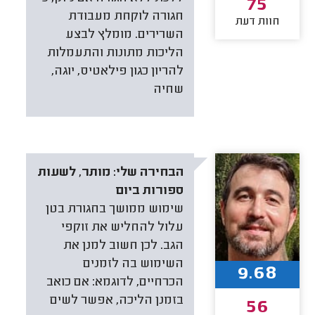
75
חגורה לוקחת מעבודת
חוות דעת
השרירים. מומלץ לבצע
הליכות מתונות והתעמלות
להריון כגון פילאטיס, יוגה,
שחיה
הבחירה שלי:
מותר, לשעות
ספורות ביום
שימוש ממושך בחגורת בטן
עלול להחליש את זוקפי
הגב. לכן חשוב למנן את
השימוש בה לזמנים
9.68
הכרחיים, לדוגמא: אם כואב
בזמנן הליכה, אפשר לשים
56