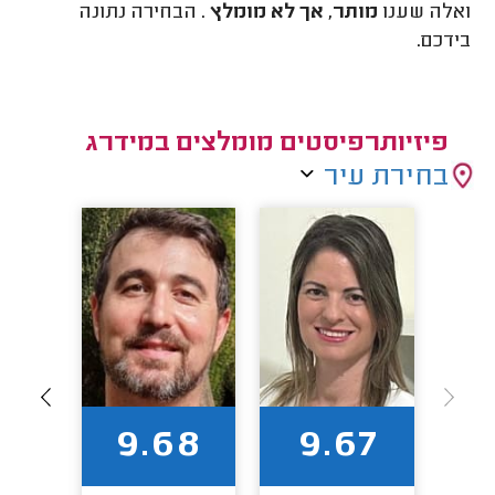
ואלה שענו
מותר, אך לא מומלץ
. הבחירה נתונה
בידכם.
פיזיותרפיסטים מומלצים במידרג
בחירת עיר
88
9.68
9.67