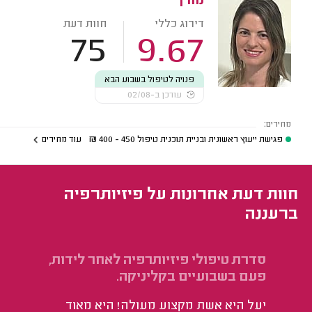
מורן
דירוג כללי
חוות דעת
75
9.67
פנויה לטיפול בשבוע הבא
עודכן ב-02/08
מחירים:
פגישת ייעוץ ראשונית ובניית תוכנית טיפול
450 - 400
₪
עוד מחירים
חוות דעת אחרונות על פיזיותרפיה
ברעננה
סדרת טיפולי פיזיותרפיה לאחר לידות,
טי
פעם בשבועיים בקליניקה.
תח
יעל היא אשת מקצוע מעולה! היא מאוד
הי