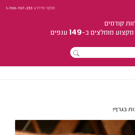
מוקד מידרג:
1-700-707-233
ות קודמים
149
מקצוע
מומלצים
ב-
ענפים
ת בגרף!