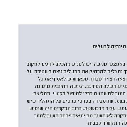
חיובית לבעלים
 באמצעי מניעה, יש למנוע מהכלב להגיע למקום
כך ומצליח להרחיק את הבעלים ניצח בשמירה על
ה רצויה עבורו. מכאן שיש לאסוף את כל
גיע השלב המורכב. הגישה החיובית מזמינה
 חינוך למשמעת ככלי לטיפול בקושי. ממליצה
לקרוא את הספר “Mine!” מאת Jean Donaldson שמסבירה בפרטי פרטים על התהליך שיש
ונש עבור הרכושנות. ברוב המקרים היה שימוש
 מקרה לא חשוב מה יתאים ויבחר חשוב לחזור
ה התקשורת בבית.