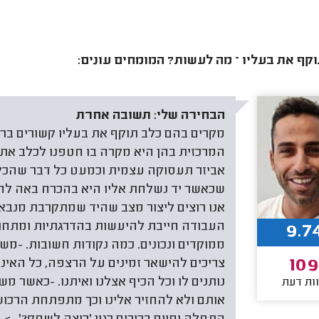
קף את בעליו – מה לעשות? המומחים עונים:
הבחירה שלי:
תשובה אחרת
מקרים בהם כלב תוקף את בעליו קשורים ברכ
המרכזית בהן היא מקרה בו חטפנו לכלב את
אביזר תעסוקה עצמית וכמעט כל דבר שהכל
שכאשר יד נשלחת אליו היא בהכרח באה לחטו
אנו רוצים ליצור מצב שהיד שמתקרבת מנבאת 
העבודה חייבת להיעשות בהדרגתיות ומתחת 
9.7
ממוקדים ונכונים. כמה נקודות חשובות. -מ
10
צריכים להישאר זמינים על הרצפה, כל האי
נותנים לו וכל הכיף אצלנו ואיתנו. -כאשר 
ות דעת
אותם ולא להחזיר אלינו וכך מתפתחת הרכושנו