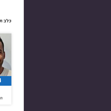
כלב תו
4
9
חו