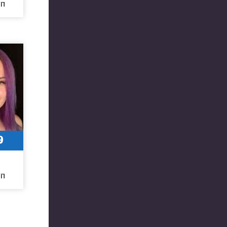
חו
9
חו