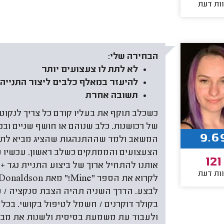
ות דעת
הבחירה שלי:
לא לתת לו צעצועים יותר
להיעזר במאלף כלבים ליצור התנייה 
תשובה אחרת
כשכלב תוקף את בעליו קודם כל צריך לנקוט
של רכושנות. כלב שנוהם או חושף שניים וב
9.6
המשאב ולמד שההתנהגות שהציג מביא לתוצא
הצעצועים והממתקים כשלב ראשון. עכשיו מ
121
אותנו להתחיל ארוך של ביצוע התניית נגד +
ות דעת
לבצע. הדרך השניה תהיה הצבת סנקציה / ע
בקולר דוקרנים / חשמל לטיפול בקושי. בכל
ולעבוד עת משמעת בסיסית ולשנות את מבנ