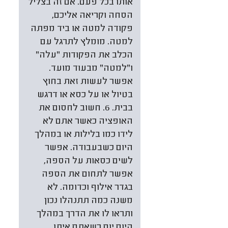
אותו בכל פעם. אם זה בצליל
הסחה וקריאה אליכם,
פקודה למטה או ביד מפתה
למטה. מומלץ לתרגל עם
הכלב את הפקודות "עלה"
ו"למטה" מבעוד מועד.
אפשר לעשות זאת בחוץ
בטיול או על כסא או דרגש
בבית. 6. חשוב לחסום את
האופציה כאשר אתם לא
לידו כמו בלילות או במהלך
היום כשבעבודה. אפשר
לשים כסאות על הספה,
אפשר לתחום את הספה
בגדר אילוף וכדומה. לא
משנה כמה תתנהלו נכון
ותראו לו את הדרך במהלך
היום יום כשאתם איתו,