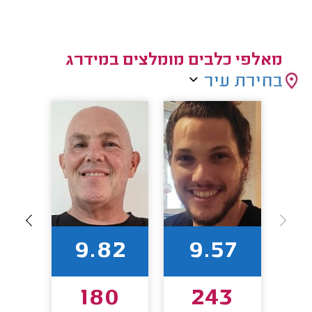
מאלפי כלבים מומלצים במידרג
בחירת עיר
4
9.82
9.57
9
180
243