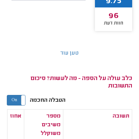
9.75
96
חוות דעת
טען עוד
כלב עולה על הספה - מה לעשות? סיכום
התשובות
הטבלה החכמה
On
Off
תשובה
מספר
אחוז
משיבים
משוקלל