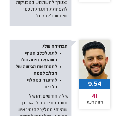
נצטרך להשתמש בטכניקות
להפחתת התנהגות כמו
שימוש ב׳למקום׳.
הבחירה שלי:
לתת לכלב חטיף
כשהוא במיטה שלו
לחסום את הגישה של
הכלב לספה
להיעזר במאלף
9.54
כלבים
41
גיל 7 חודשים זהו גיל
חוות דעת
משמעותי בגידול הגור כך
שהייתי ממליץ להזמין איש