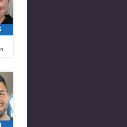
3
חו
8