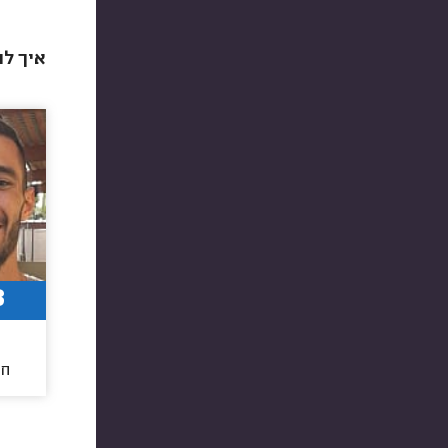
איך לת
8
חו