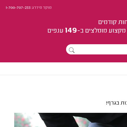
מוקד מידרג:
1-700-707-233
ות קודמים
149
מקצוע
מומלצים
ב-
ענפים
ת בגרף!