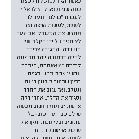
כאשר הגור נסוג, קח לעצמך
כמה שניות ואז קרא לו אלייך
לעשות "שולם". תגיד לו
לשבת, לעשות ארצה ואז
תחדש את המשחק. אם הגור
לא מגיב על ידי הקלה של
הנשיכה- התגובה צריכה
להיות דרמטית יותר מהפעם
קודמת:" אאאחחח, סימבה
עכשיו אתה ממש מגזים
בריון שכמוך!!" בטון כועס
ונעלב, ואז עזוב את החדר
וסגור את הדלת. אחרי דקה
או שתיים תחזור ושוב תעשה
שולם עם הגור. שוב- בלי
עונשים ובלי מכות, תקרא לו
שישב או ישכב ותחזור
לשחק איתו. חשוב להראות