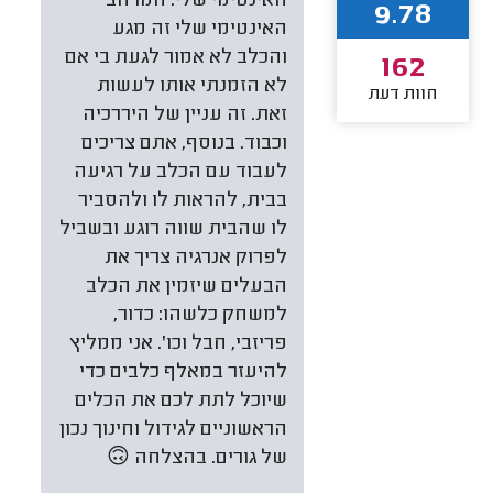
האינטימי שלי. המרחב
9.78
האינטימי שלי זה מגע
והכלב לא אמור לגעת בי אם
162
לא הזמנתי אותו לעשות
חוות דעת
זאת. זה עניין של היררכיה
וכבוד. בנוסף, אתם צריכים
לעבוד עם הכלב על רגיעה
בבית, להראות לו ולהסביר
לו שהבית שווה רוגע ובשביל
לפרוק אנרגיה צריך את
הבעלים שיזמין את הכלב
למשחק כלשהו: כדור,
פריזבי, חבל וכו'. אני ממליץ
להיעזר במאלף כלבים כדי
שיוכל לתת לכם את הכלים
הראשוניים לגידול וחינוך נכון
של גורים. בהצלחה 🙃