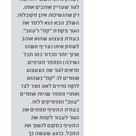
לגור שעדיין אוהבים אותו,
רק שהנשיכות אינן מקובלות.
השלב הבא הוא ללמד את
הגור פקודת "קח" ו"עזוב".
בעזרת צעצוע שהוא אוהב
לשחק איתו (עדיף משהו
ארוך יותר מכדור כמו חבל
נשיכה) ומספר חטיפים.
מראים לגור את הצעצוע
אומרים לו: "קח" כשהוא
לוקח מזיזים לאט מצד לצד
ואחרי מספר שניות אומרים
"עזוב" ומפסיקים לזוז.
בעזרת החטיף מפתים את
הגור לעבור לקחת את
החטיף במקום לנשוך את
החבל. ברגע שעשה כך