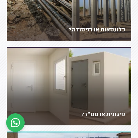
כלונסאות או רפסודה?
מיגונית או ממ"ד?