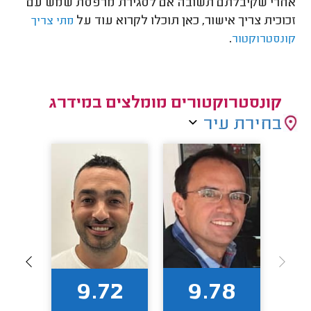
אחרי שקיבלתם תשובה אם לסגירת מרפסת שמש עם
זכוכית צריך אישור, כאן תוכלו לקרוא עוד על
מתי צריך
.
קונסטרוקטור
קונסטרוקטורים מומלצים במידרג
בחירת עיר
93
9.72
9.78