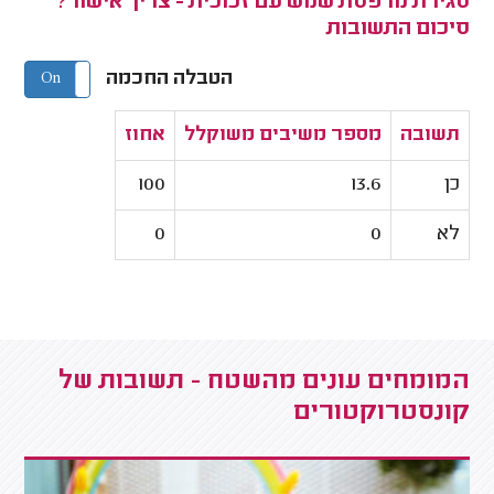
סגירת מרפסת שמש עם זכוכית - צריך אישור?
סיכום התשובות
הטבלה החכמה
On
Off
תשובה
מספר משיבים משוקלל
אחוז
כן
13.6
100
לא
0
0
המומחים עונים מהשטח - תשובות של
קונסטרוקטורים