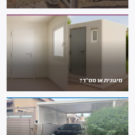
מיגונית או ממ"ד?