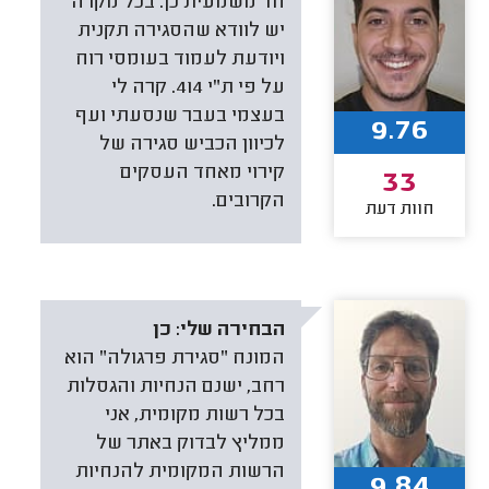
חד משמעית כן. בכל מקרה
יש לוודא שהסגירה תקנית
ויודעת לעמוד בעומסי רוח
על פי ת"י 414. קרה לי
בעצמי בעבר שנסעתי ועף
9.76
לכיוון הכביש סגירה של
קירוי מאחד העסקים
33
הקרובים.
חוות דעת
הבחירה שלי:
כן
המונח "סגירת פרגולה" הוא
רחב, ישנם הנחיות והגסלות
בכל רשות מקומית, אני
ממליץ לבדוק באתר של
הרשות המקומית להנחיות
9.84