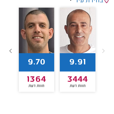
בחירת עיר
85
9.70
9.91
8
1364
3444
חוות דעת
חוות דעת
חו