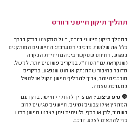
תהליך תיקון חיישני רוורס
במהלך תיקון חיישני רוורס, בעל המקצוע בודק בדרך
כלל את שלושת מרכיבי המערכת: החיישנים המותקנים
בפגוש, החיווט שמקשר ביניהם ויחידת הבקרה
(שנקראת גם "המוח"). במקרים פשוטים יותר, למשל,
מדובר בחיבור שהתנתק או חוט שנפגע. במקרים
מורכבים יותר, צריך להחליף חיישן תקול או לטפל
במערכת עצמה.
🔘
טיפ עיצובי:
אם צריך להחליף חיישן, בדקו עם
המתקין אילו צבעים זמינים. חיישנים מגיעים לרוב
בשחור, לבן או כסף, ולעיתים ניתן לצבוע חיישן חדש
כדי להתאים לצבע הרכב.