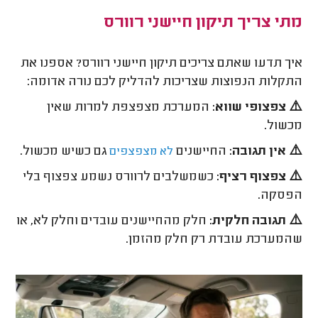
מתי צריך תיקון חיישני רוורס
איך תדעו שאתם צריכים תיקון חיישני רוורס? אספנו את
התקלות הנפוצות שצריכות להדליק לכם נורה אדומה:
⚠️ צפצופי שווא:
המערכת מצפצפת למרות שאין
מכשול.
⚠️ אין תגובה:
החיישנים
גם כשיש מכשול.
לא מצפצפים
⚠️ צפצוף רציף:
כשמשלבים לרוורס נשמע צפצוף בלי
הפסקה.
⚠️ תגובה חלקית:
חלק מהחיישנים עובדים וחלק לא, או
שהמערכת עובדת רק חלק מהזמן.