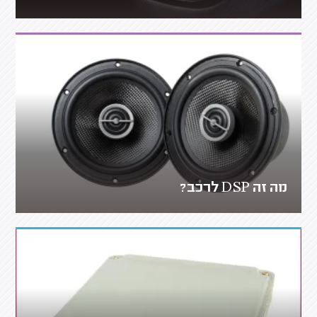
מה זה DSP לרכב?