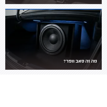
מה זה סאב וופר?