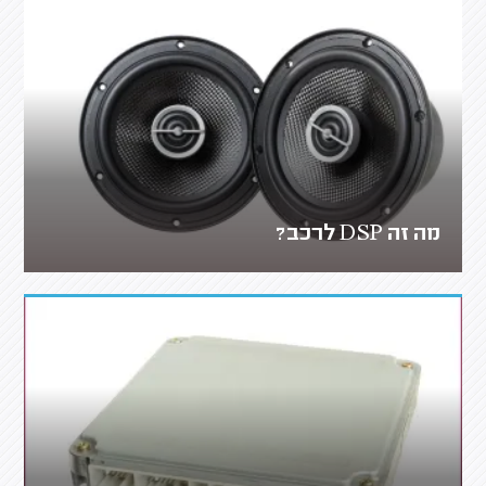
מה זה DSP לרכב?