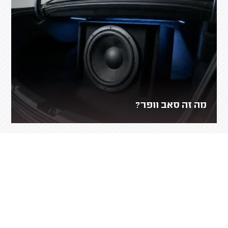
מה זה סאב וופר?