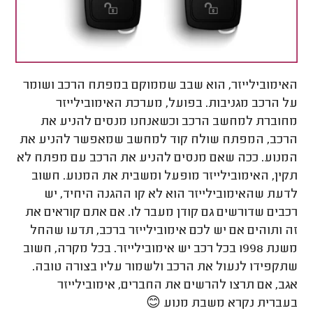
האימובילייזר, הוא שבב שממוקם במפתח הרכב ושומר
על הרכב מגניבות. בפועל, מערכת האימובילייזר
מחוברת למחשב הרכב וכשאנחנו מנסים להניע את
הרכב, המפתח שולח קוד למחשב שמאפשר להניע את
המנוע. ככה שאם מנסים להניע את הרכב עם מפתח לא
תקין, האימובילייזר מופעל ומשבית את המנוע. חשוב
לדעת שהאימובילייזר הוא לא קו ההגנה היחיד, יש
רכבים שדורשים גם קודן מעבר לו. אם אתם קוראים את
זה ותוהים אם יש לכם אימובילייזר ברכב, תדעו שהחל
משנת 1998 בכל רכב יש אימובילייזר. בכל מקרה, חשוב
שתקפידו לנעול את הרכב ולשמור עליו בצורה טובה.
אגב, אם תרצו להרשים את החברים, אימובילייזר
בעברית נקרא משבת מנוע 😊