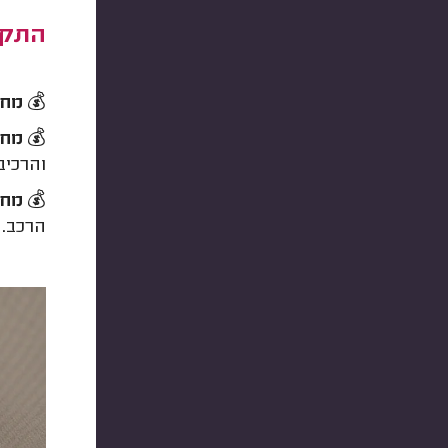
התקנת
💰
מחי
💰
מחי
והרכיב
💰
מחי
הרכב.