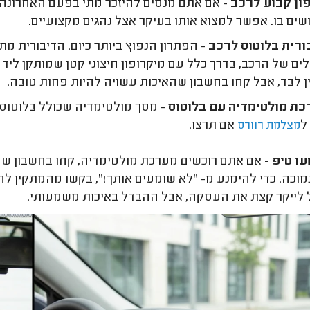
ון קבוע לרכב
- אם אתם מנסים להיזכר מתי בפעם האחרונה ר
ם בו. אפשר למצוא אותו בעיקר אצל נהגים מקצועיים.
ורית בלוטוס לרכב
- הפתרון הנפוץ ביותר כיום. הדיבורית 
ים של הרכב, בדרך כלל עם מיקרופון חיצוני קטן שמותקן ליד ה
 לבד, אבל קחו בחשבון שהאיכות עשויה להיות פחות טובה.
ת מולטימדיה עם בלוטוס
- מסך מולטימדיה שכולל בלוטוס מ
ל
אם תרצו.
מצלמת רוורס
ו טיפ -
אם אתם רוכשים מערכת מולטימדיה, קחו בחשבון שמי
וכה. כדי להימנע מ- "לא שומעים אותך!", בקשו מהמתקין להו
ל לייקר קצת את העסקה, אבל ההבדל באיכות משמעותי.