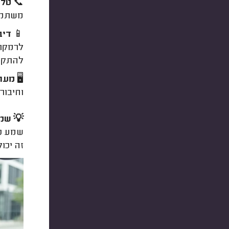
📞
טלפ
משתמשי
📱
דיב
לרמקול
להתקין
🖥️
מערכ
וחיבור 
💡 שמע
שמע נמ
זה יכו