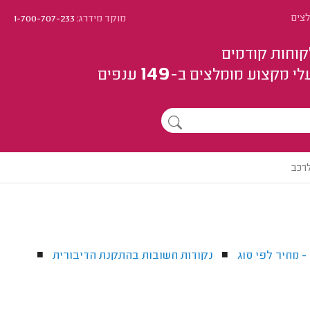
לצים
מוקד מידרג:
1-700-707-233
קוחות קודמים
149
לי מקצוע
מומלצים
ב-
ענפים
לרכב
 מחיר לפי סוג
נקודות חשובות בהתקנת הדיבורית
■
■