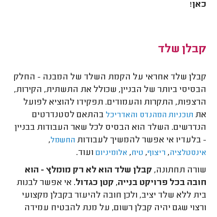
כאן!
קבלן שלד
קבלן שלד אחראי על הקמת השלד של המבנה - החלק
הבסיסי ביותר של הבניין, שכולל את התשתית, הקירות,
הרצפות, התקרות והעמודים. תפקידו להוציא לפועל
את
בהתאם לסטנדרטים
תוכניות המהנדס
והאדריכל
הנדרשים. השלד הוא הבסיס לכל שאר העבודות בבניין
- בלעדיו אי אפשר להמשיך לעבודות
,
החשמל
,
,
,
ועוד.
אינסטלציה
ריצוף
טיח
אלומיניום
שורה תחתונה,
קבלן שלד הוא לא רק מומלץ - הוא
חובה בכל פרויקט בנייה, קטן כגדול.
אי אפשר לבנות
בית ללא שלד יציב, ולכן חובה להיעזר בקבלן מקצועי
ורצוי שגם יהיה קבלן רשום, על מנת להבטיח עמידה