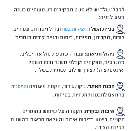
לקבלן שלד יש לא מעט תפקידים משמעותיים כשזה
מגיע לבניה:
בניית השלד:
וברזל (יסודות, עמודים,
יציקות בטון
קורות, תקרות), חפירות, ביסוס ובניית קירות תומכים.
ניהול ותיאום:
עבודה שוטפת מול אדריכלים,
מהנדסים, מפקחים וקבלני משנה (כמו חשמל
ואינסטלציה) לצורך שילוב תשתיות בשלד.
הכנת האתר:
ניקוי, גידור, הקמת פיגומים
וטפסנות
בהתאם לתכנון ולהנחיות בטיחות.
איכות ובקרה:
הקפדה על שימוש בחומרים
תקניים, ביצוע בדיקות איכות והעלאת חריגות מהשטח
במידת הצורך.