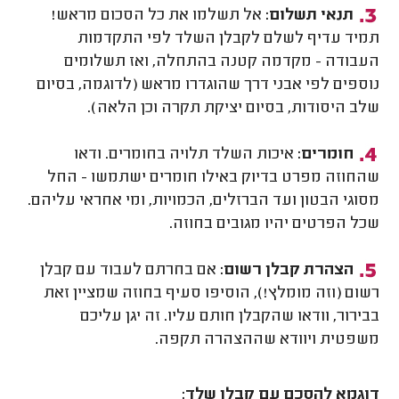
תנאי תשלום:
אל תשלמו את כל הסכום מראש!
תמיד עדיף לשלם לקבלן השלד לפי התקדמות
העבודה - מקדמה קטנה בהתחלה, ואז תשלומים
נוספים לפי אבני דרך שהוגדרו מראש (לדוגמה, בסיום
שלב היסודות, בסיום יציקת תקרה וכן הלאה).
חומרים:
איכות השלד תלויה בחומרים. ודאו
שהחוזה מפרט בדיוק באילו חומרים ישתמשו - החל
מסוגי הבטון ועד הברזלים, הכמויות, ומי אחראי עליהם.
שכל הפרטים יהיו מגובים בחוזה.
הצהרת קבלן רשום:
אם בחרתם לעבוד עם קבלן
רשום (וזה מומלץ!), הוסיפו סעיף בחוזה שמציין זאת
בבירור, וודאו שהקבלן חותם עליו. זה יגן עליכם
משפטית ויוודא שההצהרה תקפה.
דוגמא להסכם עם קבלן שלד: