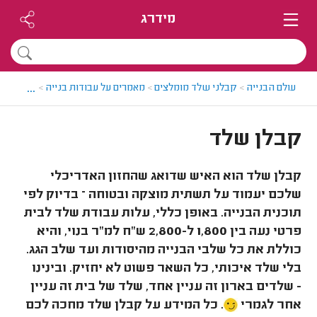
מידרג
...
עולם הבנייה
>
קבלני שלד מומלצים
>
מאמרים על עבודות בנייה
>
קבלן של
קבלן שלד
קבלן שלד הוא האיש שדואג שהחזון האדריכלי
שלכם יעמוד על תשתית מוצקה ובטוחה – בדיוק לפי
תוכנית הבנייה. באופן כללי, עלות עבודת שלד לבית
פרטי נעה בין 1,800 ל-2,800 ש"ח למ"ר בנוי, והיא
כוללת את כל שלבי הבנייה מהיסודות ועד שלב הגג.
בלי שלד איכותי, כל השאר פשוט לא יחזיק. ובינינו
- שלדים בארון זה עניין אחד, שלד של בית זה עניין
אחר לגמרי
. כל המידע על קבלן שלד מחכה לכם