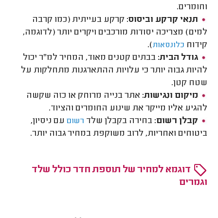
וחומרים.
תנאי קרקע וביסוס:
קרקע בעייתית (כמו קרבה
למים) מצריכה יסודות מורכבים ויקרים יותר (לדוגמה,
קידוח
).
כלונסאות
גודל הבית:
בבתים קטנים מאוד, המחיר למ"ר יכול
להיות גבוה יותר כי עלויות ההתארגנות מתחלקות על
שטח קטן.
מיקום ונגישות:
אתר בנייה מרוחק או כזה שקשה
להגיע אליו מייקר את שינוע החומרים והציוד.
קבלן רשום:
בחירה בקבלן שלד
עם ניסיון,
רשום
ביטוחים ואחריות, לרוב משוקפת במחיר גבוה יותר.
דוגמא למחיר של תוספת חדר כולל שלד
וגמרים