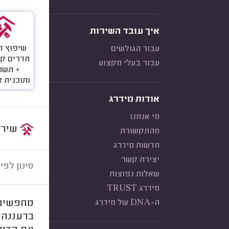
איך עובד השירות
עבור הגולשים
חדרים ק
עבור בעלי מקצוע
+ תשת
ותוכנית 
אודות מידרג
מי אנחנו
שירות:
מהתקשורת
ות ותוכנ
חדשות מידרג
יצירת קשר
סינון לפי:
שאלות נפוצות
מידרג TRUST
ה-DNA של מידרג
מחפשים ק
ברעננה! 