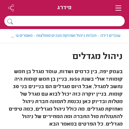
מידרג
...
עוברים דירה
>
חברות ניהול ואחזקת מבנים מומלצות
>
מאמרים על ניהול וא
ניהול מגדלים
בעמק יפה, בין כרמים ושדות, עומד מגדל בן חמש
קומות? אולי בשנת 1959, בניין בן חמש קומות היה
נחשב למגדל, אבל היום מגדלים הם בניינים בני 30
קומות. בניין יוקרה כזה יכול לבוא עם מגדל של
מטלות ובדיוק כאן נכנסת לתמונה חברת ניהול
ואחזקת מגדלים. מה כולל ניהול מגדלים, כמה טיפים
להתנהלות מול החברה ומה המחירים של ניהול
מגדלים. כל הפרטים במאמר הבא