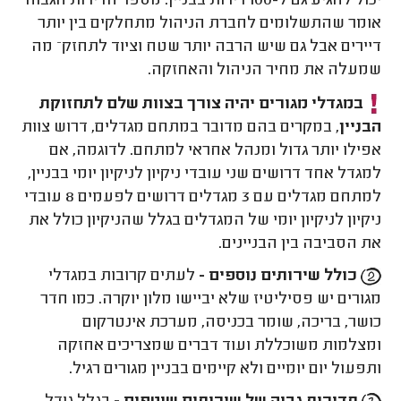
יכול להגיע גם ל-100 דירות בבניין. מספר הדירות הגבוה
אומר שהתשלומים לחברת הניהול מתחלקים בין יותר
דיירים אבל גם שיש הרבה יותר שטח וציוד לתחזק– מה
שמעלה את מחיר הניהול והאחזקה.
במגדלי מגורים יהיה צורך בצוות שלם לתחזוקת
הבניין
, במקרים בהם מדובר במתחם מגדלים, דרוש צוות
אפילו יותר גדול ומנהל אחראי למתחם. לדוגמה, אם
למגדל אחד דרושים שני עובדי ניקיון לניקיון יומי בבניין,
למתחם מגדלים עם 3 מגדלים דרושים לפעמים 8 עובדי
ניקיון לניקיון יומי של המגדלים בגלל שהניקיון כולל את
את הסביבה בין הבניינים.
כולל שירותים נוספים -
לעתים קרובות במגדלי
מגורים יש פסיליטיז שלא יביישו מלון יוקרה. כמו חדר
כושר, בריכה, שומר בכניסה, מערכת אינטרקום
ומצלמות משוכללת ועוד דברים שמצריכים אחזקה
ותפעול יום יומיים ולא קיימים בבניין מגורים רגיל.