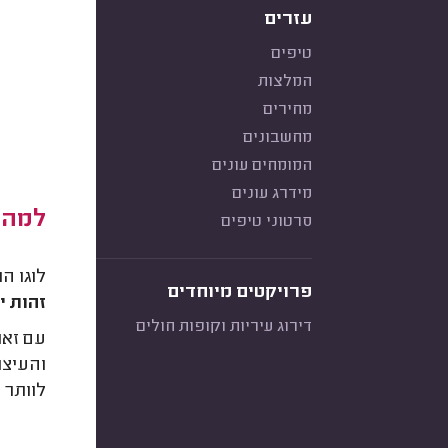
עזרים
טיפים
המלצות
מחירים
מחשבונים
המומחים עונים
מידרג עונים
למה צ
סרטוני טיפים
לוגו ה
פרויקטים מיוחדים
זהות י
דירוג עיריות וקופות חולים
עם זאת
והעיצו
לוותר ע