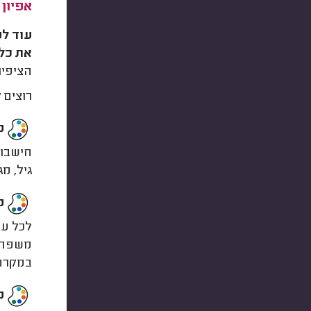
אפיון 
עוד לפ
את כל
הציפיו
רוצים 
מ
חישבו 
גיל, מ
מ
לכל עס
משפחתי
במקרה 
מ