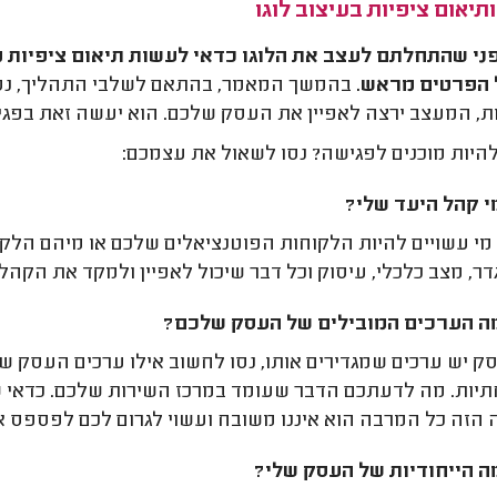
ותיאום ציפיות בעיצוב לוגו
ני שהתחלתם לעצב את הלוגו כדאי לעשות תיאום ציפיות מו
 הפרטים מראש.
בהמשך המאמר, בהתאם לשלבי התהליך, נסבי
ת, המעצב ירצה לאפיין את העסק שלכם. הוא יעשה זאת בפג
להיות מוכנים לפגישה? נסו לשאול את עצמכם:
י קהל היעד שלי?
מי עשויים להיות הלקוחות הפוטנציאלים שלכם או מיהם הלקו
גדר, מצב כלכלי, עיסוק וכל דבר שיכול לאפיין ולמקד את הקהל.
ה הערכים המובילים של העסק שלכם?
ק יש ערכים שמגדירים אותו, נסו לחשוב אילו ערכים העסק שלכ
ות. מה לדעתכם הדבר שעומד במרכז השירות שלכם. כדאי שת
הזה כל המרבה הוא איננו משובח ועשוי לגרום לכם לפספס 
ה הייחודיות של העסק שלי?