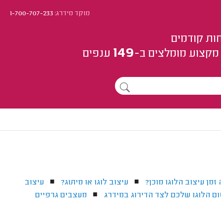
מוקד מידרג:
1-700-707-233
ות קודמים
149
מקצוע
מומלצים
ב-
ענפים
זמן עיצוב הלוגו מוכן?
עיצוב לוגו או מיתוג?
עיצוב
■
■
ם הלוגו שלכם לצד הדירוג במידרג
מעצבים גרפיים
■