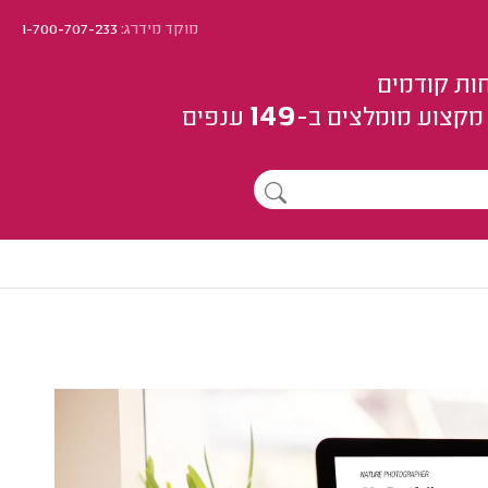
מוקד מידרג:
1-700-707-233
ות קודמים
149
מקצוע
מומלצים
ב-
ענפים