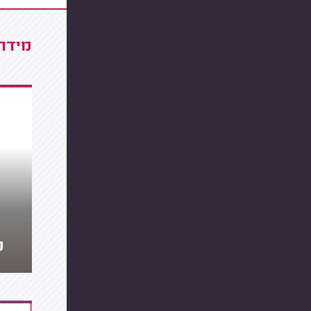
מידרג
מ