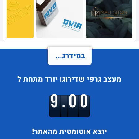
במידרג...
מעצב גרפי
שדירוגו
יורד
מתחת ל
9.00
יוצא
אוטומטית מהאתר!