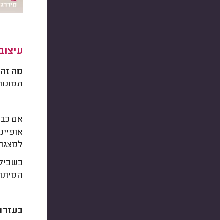
עיצוב
מה זה
תמונות
אם כב
אופיינ
למצגת
בשביל 
המיתוג
בעזרת 