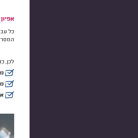
אפיון
כל עבו
המסר ש
לכן, כ
מי
מה
אי