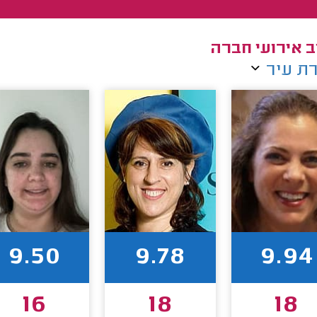
ב אירועי חברה
ת עיר
9.50
9.78
9.94
16
18
18