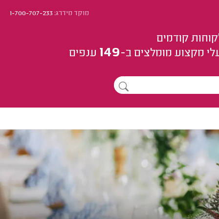
מוקד מידרג:
1-700-707-233
קוחות קודמים
149
לי מקצוע
מומלצים
ב-
ענפים