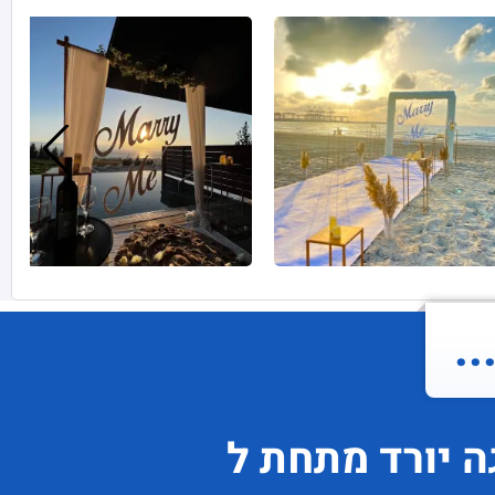
.
ה
יורד
מתחת ל