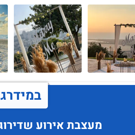
במידרג..
מעצבת אירוע
שדירוג