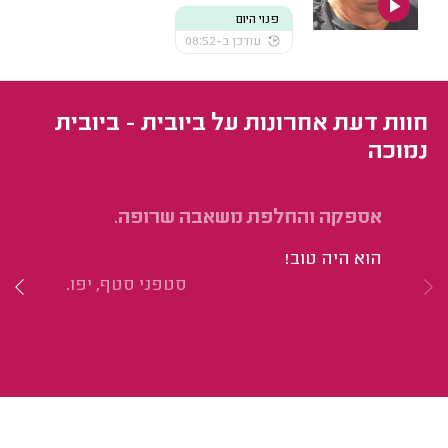
פנוי היום
עודכן ב-08:52
חוות דעת אחרונות על ביובית - ביובית
נמוכה
אספקה והחלפת משאבה שרופה.
שא
הוא היה טוב!
הו
סטפני סטף, יפו.
לה
הב
על