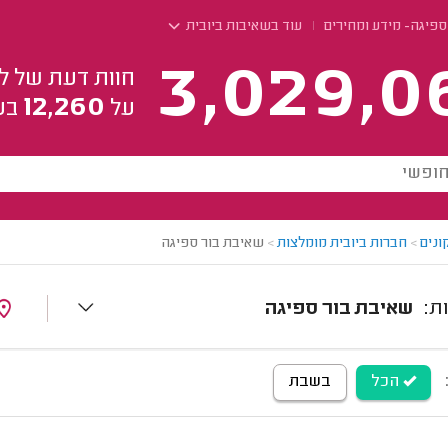
ספיגה- מידע ומחירים
עוד בשאיבות ביובית
3,029,0
חוות דעת של ל
12,260
על
בע
ונים
>
חברות ביובית מומלצות
>
שאיבת בור ספיגה
שאיבת בור ספיגה
הכל
בשבת