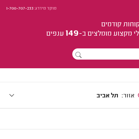
מוקד מידרג:
1-700-707-233
וחות קודמים
149
י מקצוע
מומלצים
ב-
ענפים
אזור:
תל אביב