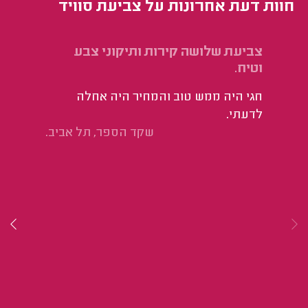
חוות דעת אחרונות על צביעת סוויד
צביעת שלושה קירות ותיקוני צבע
הכ
וטיח.
שכ
חגי היה ממש טוב והמחיר היה אחלה
אס
לדעתי.
נה
שקד הספר, תל אביב.
קש
של
מצ
כמ
על
וש
הת
לי
בה
במ