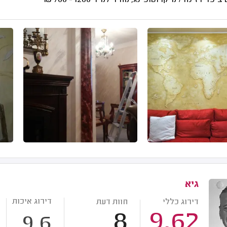
 ציפוי רזינה / מיקרוטופינג, מחיר למ"ר
1200 - 700
₪
גיא
דירוג איכות
דירוג כללי
חוות דעת
8
9.62
9.6