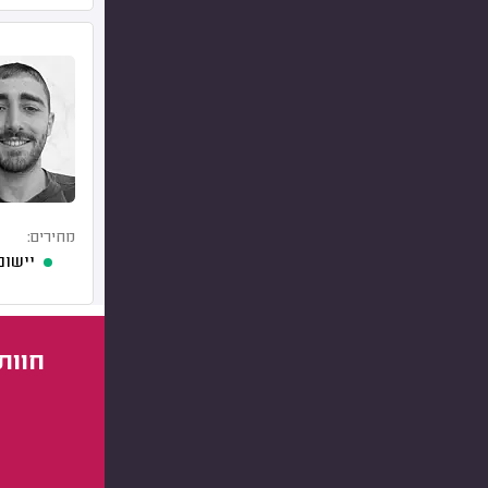
מחירים:
יישום
חוות