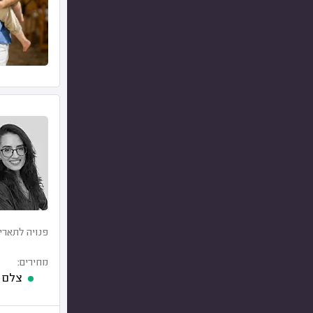
פנויה לתארי
מחירים:
צלם סטילס 