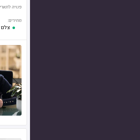
פנויה לתארי
מחירים:
צלם סטילס 