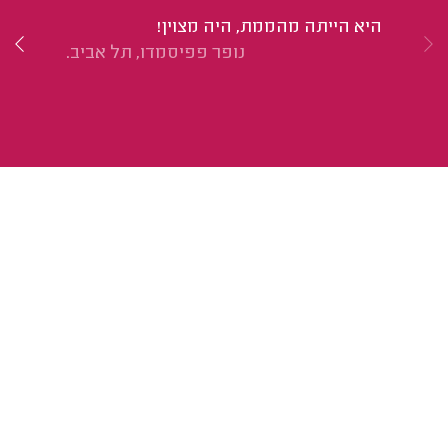
הי
היא הייתה מהממת, היה מצוין!
מא
נופר פפיסמדו, תל אביב.
אל
מת
וכ