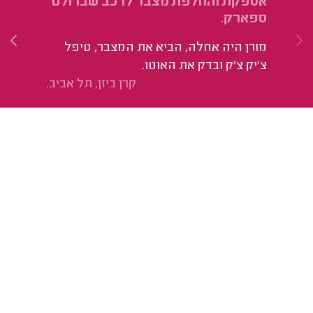
אספקת והחלפת מצבר לרכב שברולט
הח
ספארק.
בן
מורן היה אחלה, הביא את המצבר, טיפל
צ'יק צ'ק ובדק את האוטו.
קרן ביזן, תל אביב.