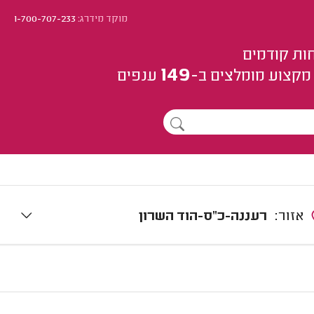
מוקד מידרג:
1-700-707-233
ות קודמים
149
מקצוע
מומלצים
ב-
ענפים
אזור:
רעננה-כ"ס-הוד השרון