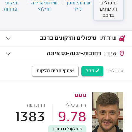
טיפולים
שירותי מוסך
שירותי גרירה
תיקוני
ותיקונים
נייד
וחילוץ
פחחות
ברכב
שירות:
טיפולים ותיקונים ברכב
אזור:
רחובות-יבנה-נס ציונה
הכל
איסוף מבית הלקוח
סינון לפי:
נועם
דירוג כללי
חוות דעת
1383
9.78
פנוי לקבל רכב מחר