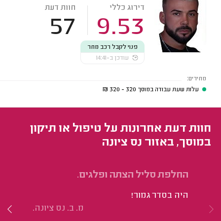
דירוג כללי
חוות דעת
57
9.53
פנוי לקבל רכב מחר
עודכן ב-14:41
מחירים:
עלות שעת עבודה במוסך
320 - 320
₪
חוות דעת אחרונות על טיפול או תיקון
במוסך, באזור נס ציונה
החלפת סליל הצתה ופלגים.
טי
היה בסדר גמור!
הי
מ. ב. נס ציונה.