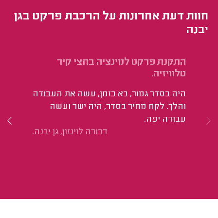
חוות דעת אחרונות על הרכבת פרקט בגן
יבנה
התקנת פרקט למינציה בחצי קיר
הת
טלוויזיה.
בו
היה בסדר גמור, בא בזמן, עשה את העבודה
קו
והלך. לקח מחיר בסדר, היה ישר ועשה
מב
עבודה יפה.
בש
דבורה לוינזון, גן יבנה.
שז
הע
הע
שר